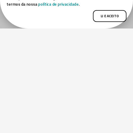
Quem Somos
termos da nossa
política de privacidade
.
Responsabilidade
LI E ACEITO
Infraestrutura
Engenharia
Mineração
Equipamentos
Blog
Contato
FALE CONOSCO
+55 (41) 3282-4176
comercial@serradaprata.com.br
R. Cerro Azul, 1827 – Paloma
Colombo – PR