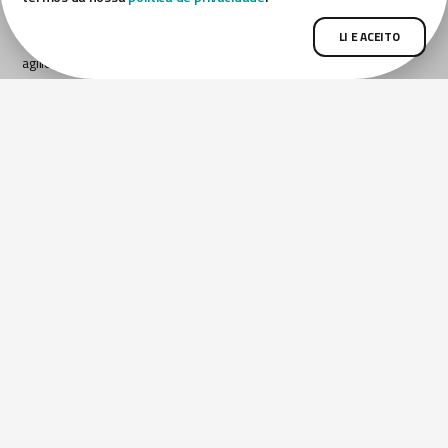
Realizamos diversos
serviços para
LI E ACEITO
Para garantir a
garantir qualidade e
agilidade e
modernidade aos
durabilidade da obra,
portos, realizando
trabalhamos com
construções e
pré-moldados sob
recuperações.
medida, oferecendo
segurança e
confiabilidade à
OBRAS
construção.
REALIZADAS
OBRAS
REALIZADAS
Quer saber mais informações?
Fale com nossa equipe:
FALE CONOSCO