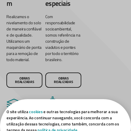
m
especiais
Realizamos o
Com
nivelamento do solo
responsabilidade
de maneira confiável
socioambiental,
e de qualidade.
somos referência na
Utilizamos um
construção de
maquinário de ponta
viadutos e pontes
para a remoção de
por todo o território
todo material.
brasileiro.
OBRAS
OBRAS
REALIZADAS
REALIZADAS
O site utiliza
cookies
e outras tecnologias para melhorar a sua
experiência. Ao continuar navegando, você concorda com a
Pré-
Portos
utilização dessas tecnologias, como também, concorda com os
moldados
termos da nossa
política de privacidade
.