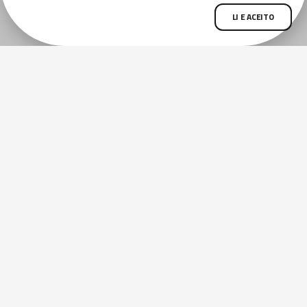
LI E ACEITO
ANTERIOR
PRÓXIMA
Viaduto do Detran
Viaduto Variante
Clientes