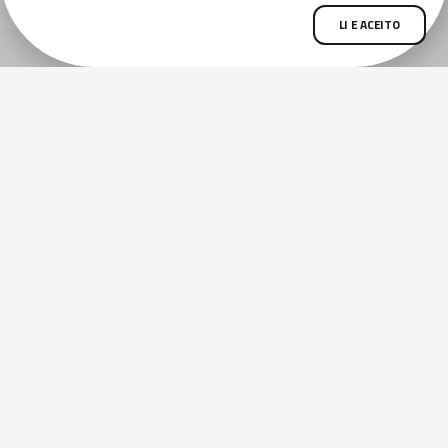
LI E ACEITO
ANTERIOR
PRÓXIMA
Ponte sobre o Rio Maceiozinho
Viaduto da Praia do Francês
Clientes